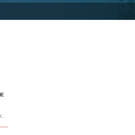
ЫЕ
..