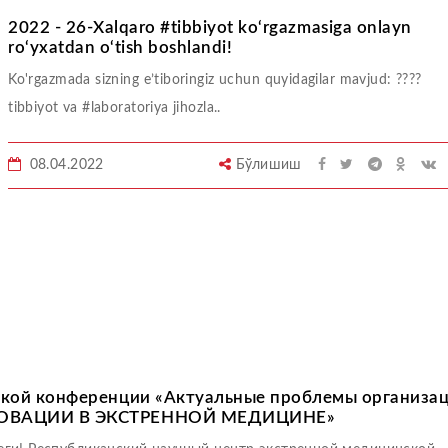
2022 - 26-Xalqaro #tibbiyot ko‘rgazmasiga onlayn
ro‘yxatdan o‘tish boshlandi!
Ko'rgazmada sizning e’tiboringiz uchun quyidagilar mavjud: ????
tibbiyot va #laboratoriya jihozla..
08.04.2022
Бўлишиш
ской конференции «Актуальные проблемы организа
ННОВАЦИИ В ЭКСТРЕННОЙ МЕДИЦИНЕ»