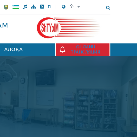
Ўз
АМ
ОНЛАЙН
АЛОҚА
ТРАНСЛЯЦИЯ