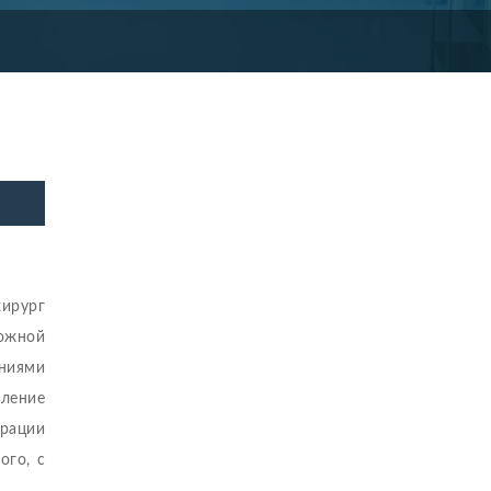
хирург
ожной
ниями
вление
ерации
ого, с